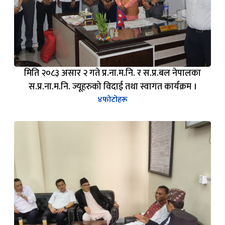
मिति २०८३ असार २ गते प्र.ना.म.नि. र स.प्र.बल नेपालका
स.प्र.ना.म.नि. ज्यूहरुको विदाई तथा स्वागत कार्यक्रम ।
४
फोटोहरू