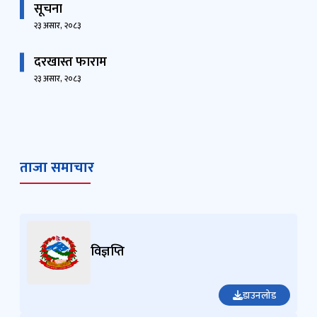
सूचना
२३ असार, २०८३
दरखास्त फाराम
२३ असार, २०८३
ताजा समाचार
विज्ञप्ति
डाउनलोड